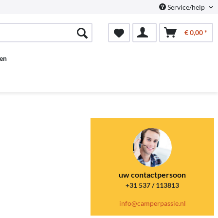
Service/help
€ 0,00 *
en
uw contactpersoon
+31 537 / 113813
info@camperpassie.nl