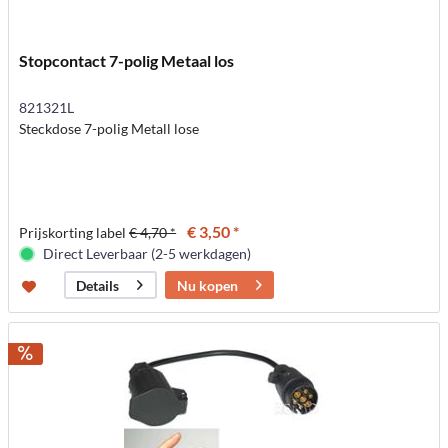
Stopcontact 7-polig Metaal los
821321L
Steckdose 7-polig Metall lose
€ 3,50 *
Prijskorting label
€ 4,70 *
Direct Leverbaar (2-5 werkdagen)
Nu kopen
Details