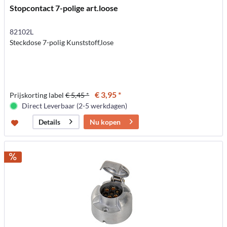
Stopcontact 7-polige art.loose
82102L
Steckdose 7-polig Kunststoff,lose
€ 3,95 *
Prijskorting label
€ 5,45 *
Direct Leverbaar (2-5 werkdagen)
Nu kopen
Details