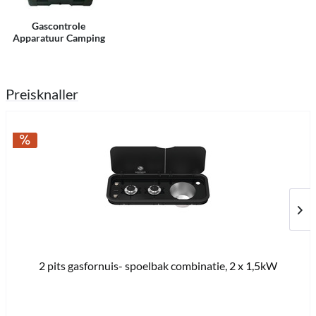
Gascontrole
Apparatuur Camping
Preisknaller
2 pits gasfornuis- spoelbak combinatie, 2 x 1,5kW
Pri