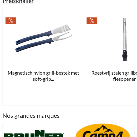
Preisknaller
Magnetisch nylon grill-bestek met
Roestvrij stalen grill
€
Prijskorting label
€ 30,95 *
soft-grip...
flesopener
1 stuks direct leverbaar 
Nos grandes marques