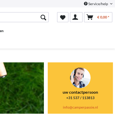
Service/help
€ 0,00 *
en
uw contactpersoon
+31 537 / 113813
info@camperpassie.nl