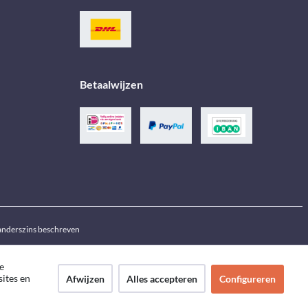
Betaalwijzen
j anderszins beschreven
e
sites en
Afwijzen
Alles accepteren
Configureren