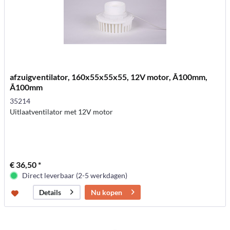
afzuigventilator, 160x55x55x55, 12V motor, Ã100mm,
Ã100mm
35214
Uitlaatventilator met 12V motor
€ 36,50 *
Direct leverbaar (2-5 werkdagen)
Nu kopen
Details