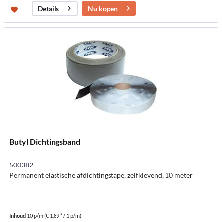
Nu kopen
Details
Butyl Dichtingsband
500382
Permanent elastische afdichtingstape, zelfklevend, 10 meter
Inhoud
10 p/m
(€ 1,89 * / 1 p/m)