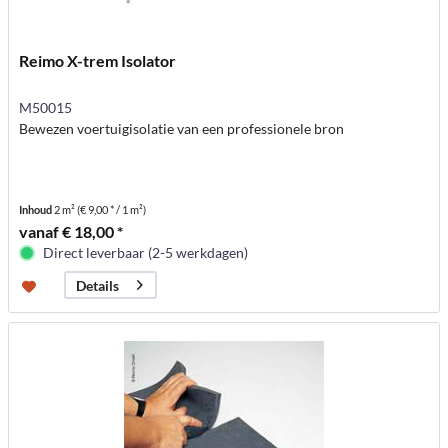
Reimo X-trem Isolator
M50015
Bewezen voertuigisolatie van een professionele bron
Inhoud
2 m²
(€ 9,00 * / 1 m²)
vanaf € 18,00 *
Direct leverbaar (2-5 werkdagen)
Details