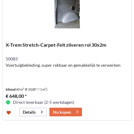
X-Trem Stretch-Carpet-Felt zilveren rol 30x2m
50083
Voertuigbekleding, super rekbaar en gemakkelijk te verwerken
Inhoud
60 m²
(€ 10,80 * / 1 m²)
€ 648,00 *
Direct leverbaar (2-5 werkdagen)
Nu kopen
Details