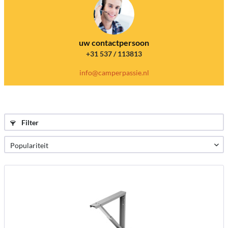
uw contactpersoon
+31 537 / 113813
info@camperpassie.nl
Filter