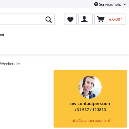
Service/help
€ 0,00 *
en
 Weekender
uw contactpersoon
+31 537 / 113813
info@camperpassie.nl