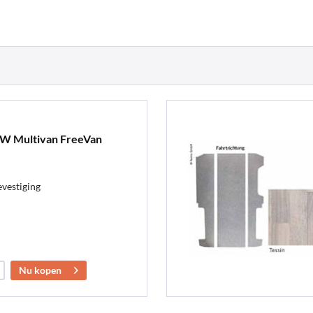
VW Multivan FreeVan
evestiging
Nu kopen