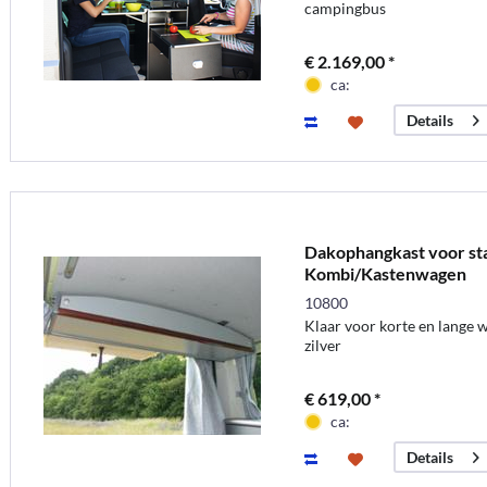
campingbus
€ 2.169,00 *
ca:
Details
Dakophangkast voor st
Kombi/Kastenwagen
10800
Klaar voor korte en lange 
zilver
€ 619,00 *
ca:
Details