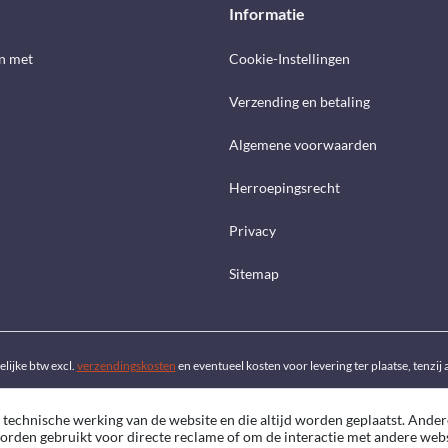
Informatie
n met
Cookie-Instellingen
Verzending en betaling
Algemene voorwaarden
Herroepingsrecht
Privacy
Sitemap
telijke btw excl.
verzendingskosten
en eventueel kosten voor levering ter plaatse, tenzi
 technische werking van de website en die altijd worden geplaatst. Ander
worden gebruikt voor directe reclame of om de interactie met andere web