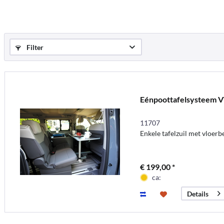
Filter
Eénpoottafelsysteem 
11707
Enkele tafelzuil met vloerb
€ 199,00 *
ca:
Details