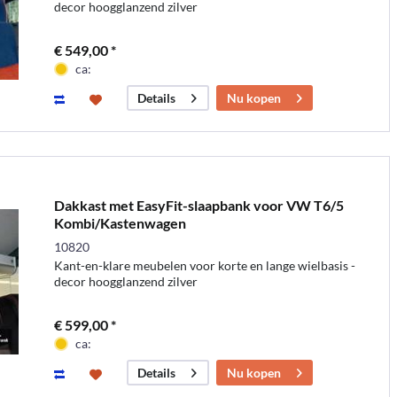
decor hoogglanzend zilver
€ 549,00 *
ca:
Nu kopen
Details
Dakkast met EasyFit-slaapbank voor VW T6/5
Kombi/Kastenwagen
10820
Kant-en-klare meubelen voor korte en lange wielbasis -
decor hoogglanzend zilver
€ 599,00 *
ca:
Nu kopen
Details