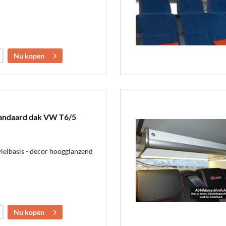
Nu kopen
andaard dak VW T6/5
wielbasis - decor hoogglanzend
Nu kopen