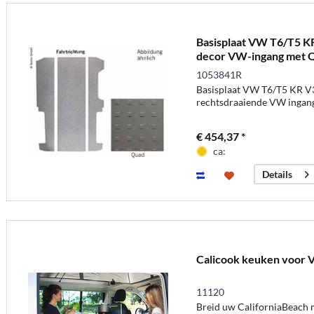
Basisplaat VW T6/T5 K
decor VW-ingang met Q
VW-ingang
1053841R
Basisplaat VW T6/T5 KR V30
rechtsdraaiende VW ingan
€ 454,37 *
ca:
Details
Calicook keuken voor 
11120
Breid uw CaliforniaBeach m