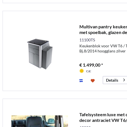
Multivan pantry keuken
met spoelbak, glazen de
11100TS
Keukenblok voor VW T6 / T
Bj.8/2014 hoogglans zilver
€ 1.499,00 *
ca:
Details
Tafelsysteem luxe met d
decor antraciet VW T6