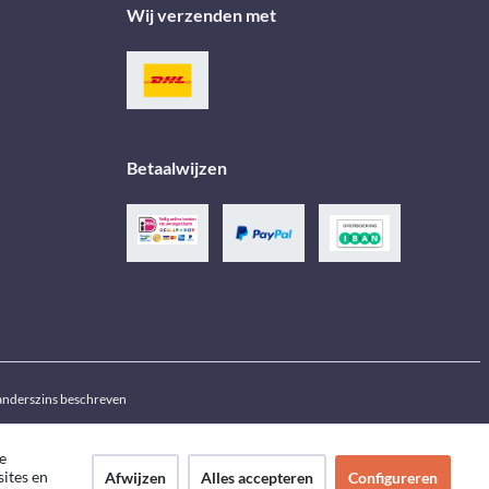
Wij verzenden met
Betaalwijzen
j anderszins beschreven
e
sites en
Afwijzen
Alles accepteren
Configureren