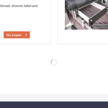
lvoet, zilveren tafelrand
Nu kopen