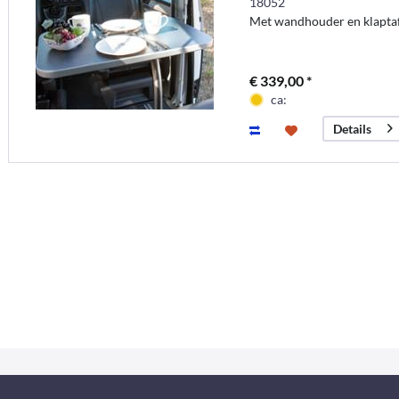
18052
Met wandhouder en klaptafe
€ 339,00 *
ca:
Details