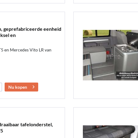
, geprefabriceerde eenheid
ksel en
5 en Mercedes Vito LR van
Nu kopen
raaibaar tafelonderstel,
/5