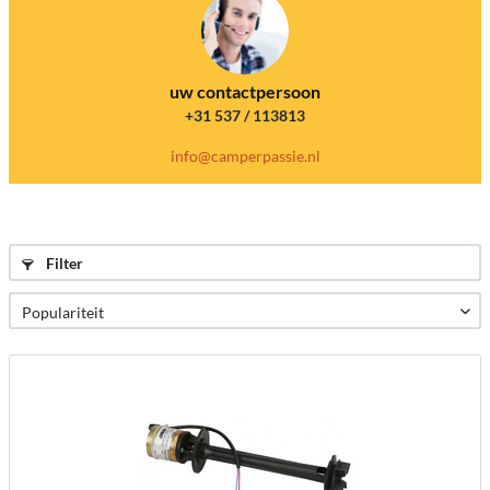
uw contactpersoon
+31 537 / 113813
info@camperpassie.nl
Filter