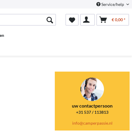
Service/help
€ 0,00 *
en
uw contactpersoon
+31 537 / 113813
info@camperpassie.nl