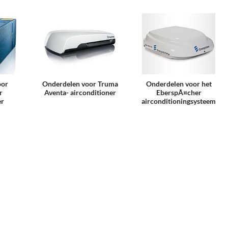
oor
Onderdelen voor Truma
Onderdelen voor het
r
Aventa- airconditioner
EberspÃ¤cher
er
airconditioningsysteem