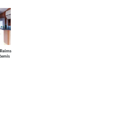
 Reims
Remis