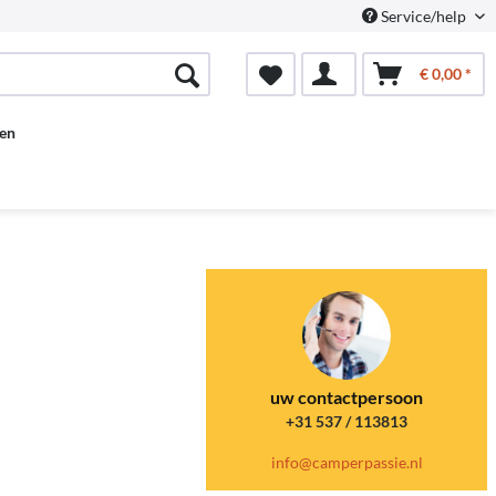
Service/help
€ 0,00 *
en
uw contactpersoon
+31 537 / 113813
info@camperpassie.nl