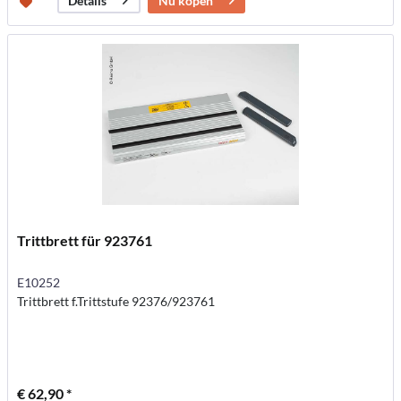
Nu kopen
Details
Trittbrett für 923761
E10252
Trittbrett f.Trittstufe 92376/923761
€ 62,90 *