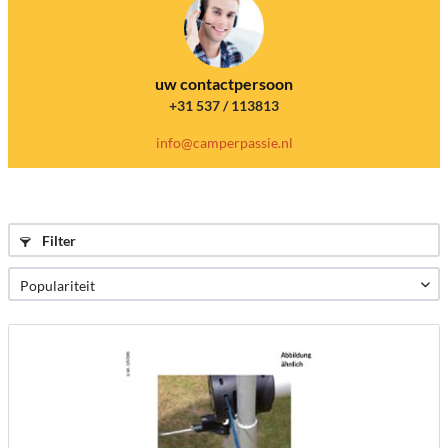
uw contactpersoon
+31 537 / 113813
info@camperpassie.nl
Filter