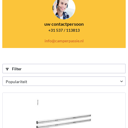
uw contactpersoon
+31 537 / 113813
info@camperpassie.nl
Filter