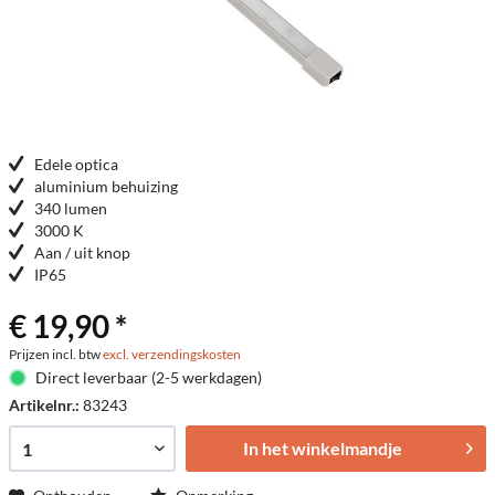
Edele optica
aluminium behuizing
340 lumen
3000 K
Aan / uit knop
IP65
€ 19,90 *
Prijzen incl. btw
excl. verzendingskosten
Direct leverbaar (2-5 werkdagen)
Artikelnr.:
83243
In het winkelmandje