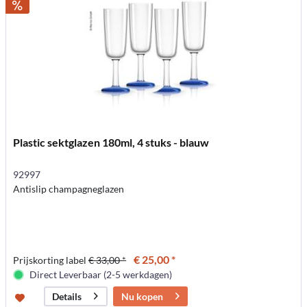
Plastic sektglazen 180ml, 4 stuks - blauw
92997
Antislip champagneglazen
€ 25,00 *
Prijskorting label
€ 33,00 *
Direct Leverbaar (2-5 werkdagen)
Nu kopen
Details