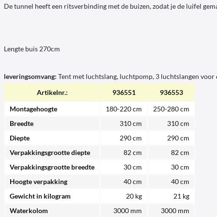
De tunnel heeft een ritsverbinding met de buizen, zodat je de luifel gem
Lengte buis 270cm
leveringsomvang:
Tent met luchtslang, luchtpomp, 3 luchtslangen voor d
Artikelnr.:
936551
936553
Montagehoogte
180-220 cm
250-280 cm
Breedte
310 cm
310 cm
Diepte
290 cm
290 cm
Verpakkingsgrootte diepte
82 cm
82 cm
Verpakkingsgrootte breedte
30 cm
30 cm
Hoogte verpakking
40 cm
40 cm
Gewicht in kilogram
20 kg
21 kg
Waterkolom
3000 mm
3000 mm