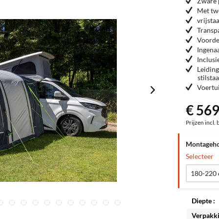
Zware 
Met tw
vrijsta
Transp
Voorde
Ingena
Inclus
Leiding
stilstaa
Voertui
€ 569
Prijzen incl.
Montageho
Selecteer
180-220
Diepte :
Verpakki