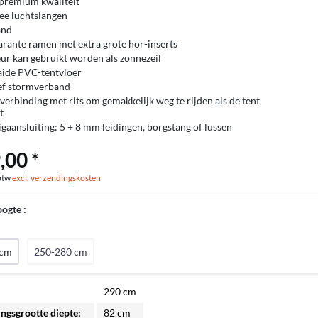
premium kwaliteit
ee luchtslangen
and
arante ramen met extra grote hor-inserts
ur kan gebruikt worden als zonnezeil
aide PVC-tentvloer
ief stormverband
verbinding met rits om gemakkelijk weg te rijden als de tent
t
gaansluiting: 5 + 8 mm leidingen, borgstang of lussen
,00 *
 btw
excl. verzendingskosten
ogte :
 cm
250-280 cm
290 cm
ngsgrootte diepte:
82 cm