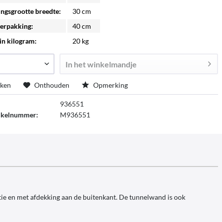
ngsgrootte breedte:
30 cm
erpakking:
40 cm
in kilogram:
20 kg
In het winkelmandje
jken
Onthouden
Opmerking
936551
tikelnummer:
M936551
atie en met afdekking aan de buitenkant. De tunnelwand is ook