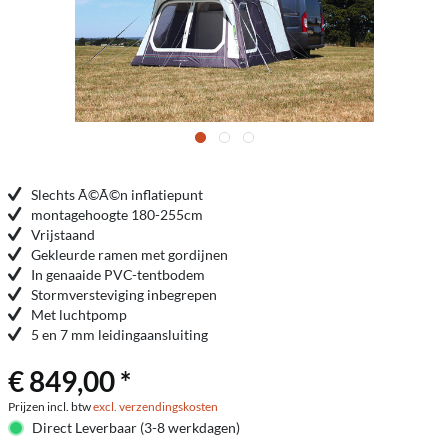
Slechts Ã©Ã©n inflatiepunt
montagehoogte 180-255cm
Vrijstaand
Gekleurde ramen met gordijnen
In genaaide PVC-tentbodem
Stormversteviging inbegrepen
Met luchtpomp
5 en 7 mm leidingaansluiting
€ 849,00 *
Prijzen incl. btw
excl. verzendingskosten
Direct Leverbaar (3-8 werkdagen)