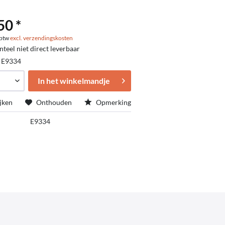
50 *
. btw
excl. verzendingskosten
eel niet direct leverbaar
:
E9334
In het winkelmandje
jken
Onthouden
Opmerking
E9334