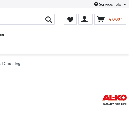
Service/help
€ 0,00 *
en
all Coupling