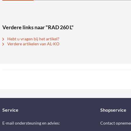
Verdere links naar "RAD 260 L"
Hebt u vragen bij het artikel?
Verdere artikelen van AL-KO
Service
Shopservice
E-mail ondersteuning en advies:
Contact opneme