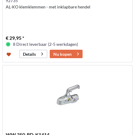
92735
AL-KO klemklemmen - met inklapbare hendel
€ 29,95 *
8 Direct leverbaar (2-5 werkdagen)
Nu kopen
Details
WW 350-RD-K1414