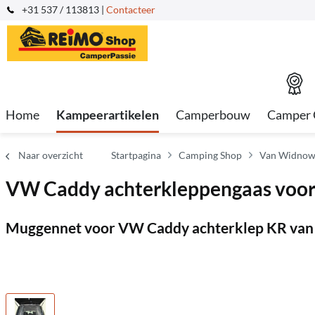
+31 537 / 113813 |
Contacteer
Home
Kampeerartikelen
Camperbouw
Camper 
Naar overzicht
Startpagina
Camping Shop
Van Widnows
VW Caddy achterkleppengaas voo
Muggennet voor VW Caddy achterklep KR van 