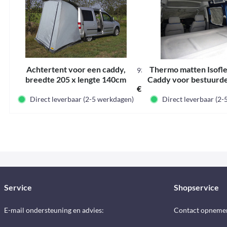
Achtertent voor een caddy,
Thermo matten Isofl
93791
breedte 205 x lengte 140cm
Caddy voor bestuurde
€ 109,90 *
als complete 
Direct leverbaar (2-5 werkdagen)
Direct leverbaar (2
Service
Shopservice
E-mail ondersteuning en advies:
Contact opneme