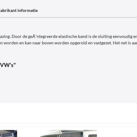
abrikant informatie
ing. Door de geÃ¯ntegreerde elastische band is de sluiting eenvoudig e
oten worden en kan naar boven worden opgerold en vastgezet. Het net is a
r VW's"