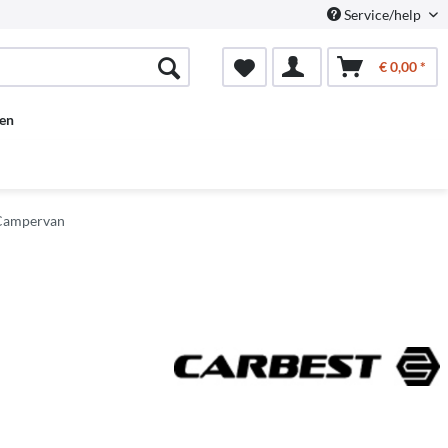
Service/help
€ 0,00 *
en
 Campervan