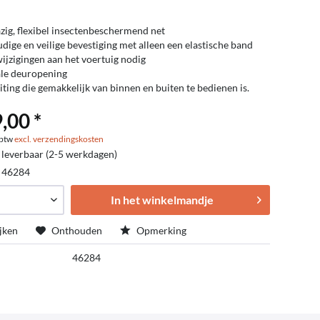
zig, flexibel insectenbeschermend net
dige en veilige bevestiging met alleen een elastische band
ijzigingen aan het voertuig nodig
le deuropening
uiting die gemakkelijk van binnen en buiten te bedienen is.
,00 *
. btw
excl. verzendingskosten
 leverbaar (2-5 werkdagen)
:
46284
In het winkelmandje
jken
Onthouden
Opmerking
46284