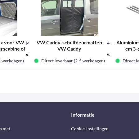
ex voor VW
VW Caddy-schuifdeurmatten
Aluminium
M37226
46283
rscabine of
VW Caddy
cm 3-
vanaf € 64,95 *
€ 179,00 *
set
-5 werkdagen)
Direct leverbaar (2-5 werkdagen)
Direct l
Informatie
n met
Cookie-Instellingen