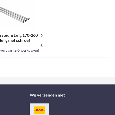
 steunstang 170-260
903070
delig met schroef
€ 29,40 *
everbaar (2-5 werkdagen)
Wij verzenden met