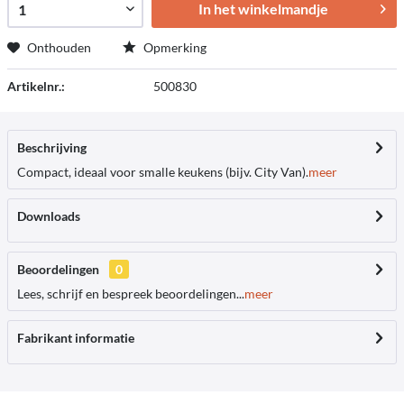
In het winkelmandje
Onthouden
Opmerking
Artikelnr.:
500830
Beschrijving
Compact, ideaal voor smalle keukens (bijv. City Van).
meer
Downloads
Beoordelingen
0
Lees, schrijf en bespreek beoordelingen...
meer
Fabrikant informatie