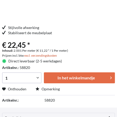
Stijlvolle afwerking
Stabiliseert de meubelplaat
€ 22,45 *
Inhoud:
2.001 Per meter (€ 11,22 * / 1 Per meter)
Prijzen incl. btw
excl. verzendingskosten
Direct leverbaar (2-5 werkdagen)
Artikelnr.:
58820
In het winkelmandje
Onthouden
Opmerking
Artikelnr.:
58820