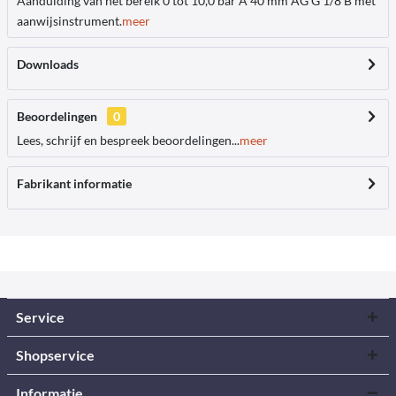
Aanduiding van het bereik 0 tot 10,0 bar Ã 40 mm AG G 1/8 B met
aanwijsinstrument.
meer
Downloads
Beoordelingen
0
Lees, schrijf en bespreek beoordelingen...
meer
Fabrikant informatie
Service
Shopservice
Informatie