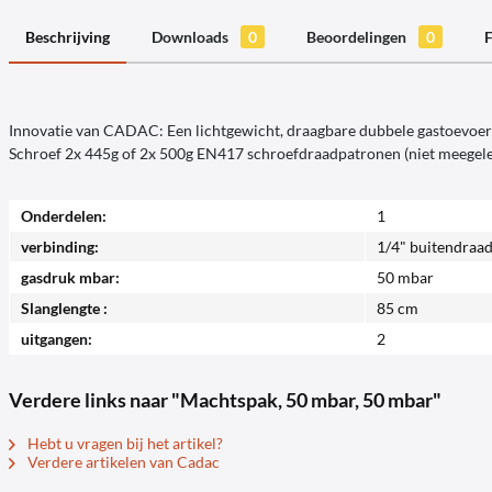
Beschrijving
Downloads
0
Beoordelingen
0
F
Innovatie van CADAC: Een lichtgewicht, draagbare dubbele gastoevoer v
Schroef 2x 445g of 2x 500g EN417 schroefdraadpatronen (niet meegele
Onderdelen:
1
verbinding:
1/4" buitendraad
gasdruk mbar:
50 mbar
Slanglengte :
85 cm
uitgangen:
2
Verdere links naar "Machtspak, 50 mbar, 50 mbar"
Hebt u vragen bij het artikel?
Verdere artikelen van Cadac