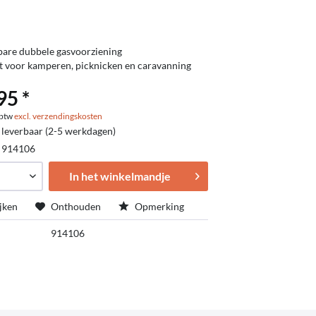
are dubbele gasvoorziening
t voor kamperen, picknicken en caravanning
95 *
. btw
excl. verzendingskosten
 leverbaar (2-5 werkdagen)
:
914106
In het winkelmandje
jken
Onthouden
Opmerking
914106