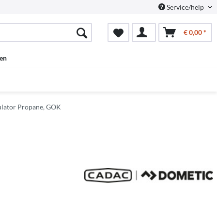
Service/help
€ 0,00 *
en
ulator Propane, GOK