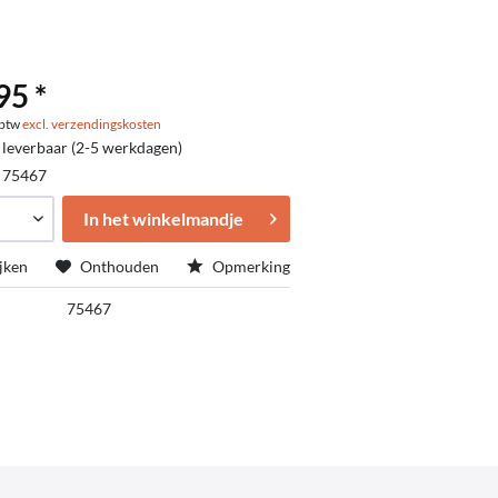
95 *
. btw
excl. verzendingskosten
 leverbaar (2-5 werkdagen)
:
75467
In het winkelmandje
jken
Onthouden
Opmerking
75467