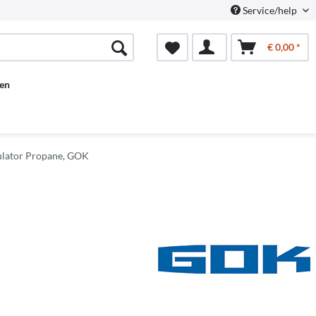
Service/help
€ 0,00 *
en
ulator Propane, GOK