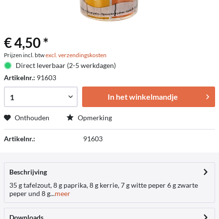
€ 4,50 *
Prijzen incl. btw
excl. verzendingskosten
Direct leverbaar (2-5 werkdagen)
Artikelnr.:
91603
In het winkelmandje
Onthouden
Opmerking
Artikelnr.:
91603
Beschrijving
35 g tafelzout, 8 g paprika, 8 g kerrie, 7 g witte peper 6 g zwarte
peper und 8 g...
meer
Downloads