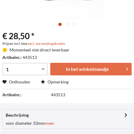
€ 28,50 *
Prijzen incl. btw
excl. verzendingskosten
Momenteel niet direct leverbaar
Artikelnr.:
443513
In het winkelmandje
Onthouden
Opmerking
Artikelnr.:
443513
Beschrijving
voor diameter 33mm
meer