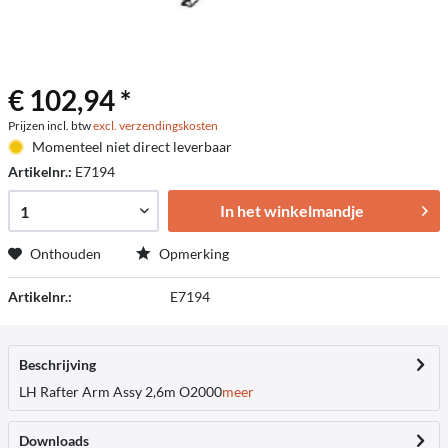
€ 102,94 *
Prijzen incl. btw
excl. verzendingskosten
Momenteel niet direct leverbaar
Artikelnr.:
E7194
In het winkelmandje
Onthouden
Opmerking
Artikelnr.:
E7194
Beschrijving
LH Rafter Arm Assy 2,6m O2000
meer
Downloads