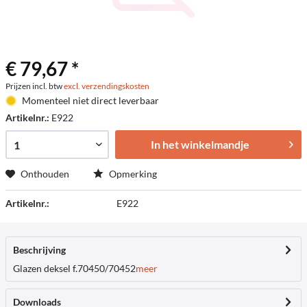
€ 79,67 *
Prijzen incl. btw
excl. verzendingskosten
Momenteel niet direct leverbaar
Artikelnr.:
E922
In het winkelmandje
Onthouden
Opmerking
Artikelnr.:
E922
Beschrijving
Glazen deksel f.70450/70452
meer
Downloads