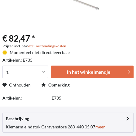
€ 82,47 *
Prijzen incl. btw
excl. verzendingskosten
Momenteel niet direct leverbaar
Artikelnr.:
E735
In het winkelmandje
Onthouden
Opmerking
Artikelnr.:
E735
Beschrijving
Klemarm eindstuk Caravanstore 280-440 05 07
meer