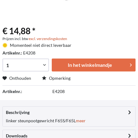
€ 14,88 *
Prijzen incl. btw
excl. verzendingskosten
Momenteel niet direct leverbaar
Artikelnr.:
E4208
In het winkelmandje
Onthouden
Opmerking
Artikelnr.:
E4208
Beschrijving
linker steunpootgewricht F65S/F65L
meer
Downloads