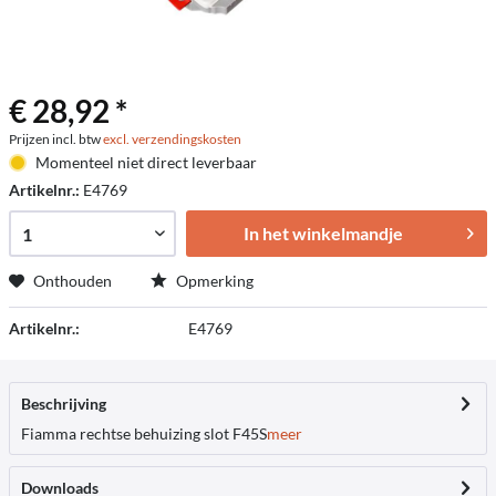
€ 28,92 *
Prijzen incl. btw
excl. verzendingskosten
Momenteel niet direct leverbaar
Artikelnr.:
E4769
In het winkelmandje
Onthouden
Opmerking
Artikelnr.:
E4769
Beschrijving
Fiamma rechtse behuizing slot F45S
meer
Downloads