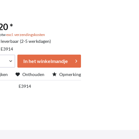
20 *
. btw
excl. verzendingskosten
 leverbaar (2-5 werkdagen)
:
E3914
In het winkelmandje
jken
Onthouden
Opmerking
E3914