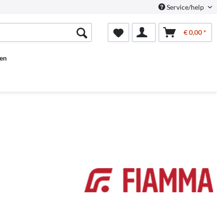
Service/help
€ 0,00 *
en