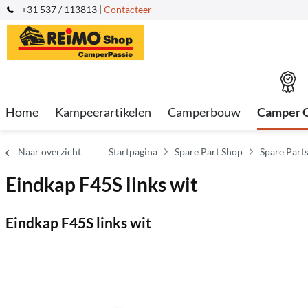
+31 537 / 113813 |
Contacteer
Home
Kampeerartikelen
Camperbouw
Camper 
Naar overzicht
Startpagina
Spare Part Shop
Spare Part
Eindkap F45S links wit
Eindkap F45S links wit