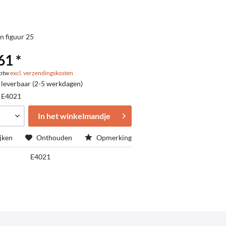
in figuur 25
61 *
. btw
excl. verzendingskosten
 leverbaar (2-5 werkdagen)
:
E4021
In het winkelmandje
jken
Onthouden
Opmerking
E4021