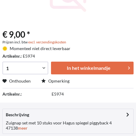
€ 9,00 *
Prijzen incl. btw
excl. verzendingskosten
Momenteel niet direct leverbaar
Artikelnr.:
E5974
In het winkelmandje
Onthouden
Opmerking
Artikelnr.:
E5974
Beschrijving
Zuignap set met 10 stuks voor Hagus spiegel piggyback 4
47138
meer