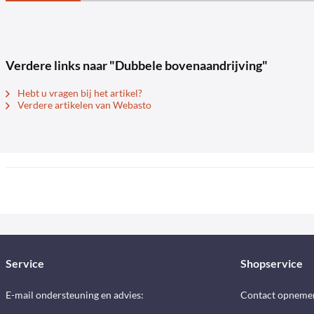
Verdere links naar "Dubbele bovenaandrijving"
Hebt u vragen bij het artikel?
Verdere artikelen van Webasto
Service
Shopservice
E-mail ondersteuning en advies:
Contact opneme