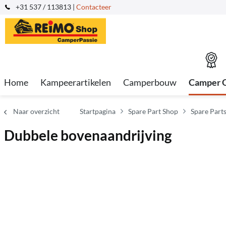
+31 537 / 113813 |
Contacteer
Home
Kampeerartikelen
Camperbouw
Camper 
Naar overzicht
Startpagina
Spare Part Shop
Spare Part
Dubbele bovenaandrijving