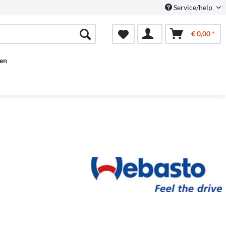
Service/help
€ 0,00 *
en