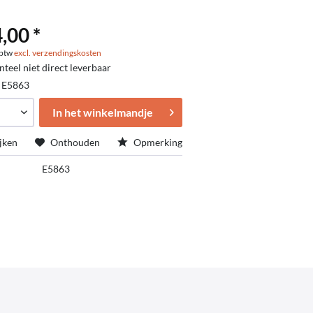
,00 *
. btw
excl. verzendingskosten
eel niet direct leverbaar
:
E5863
In het winkelmandje
jken
Onthouden
Opmerking
E5863