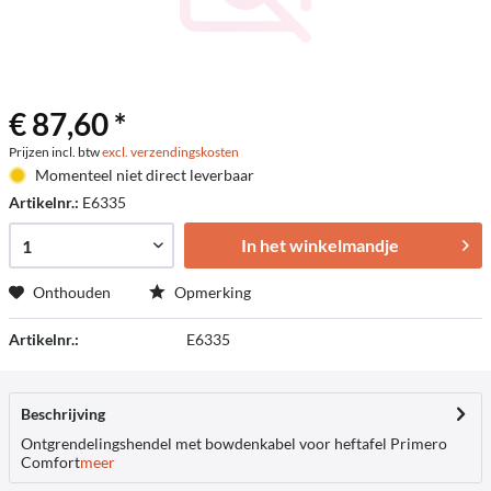
€ 87,60 *
Prijzen incl. btw
excl. verzendingskosten
Momenteel niet direct leverbaar
Artikelnr.:
E6335
In het winkelmandje
Onthouden
Opmerking
Artikelnr.:
E6335
Beschrijving
Ontgrendelingshendel met bowdenkabel voor heftafel Primero
Comfort
meer