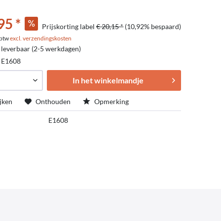
95 *
Prijskorting label
€ 20,15 *
(10,92% bespaard)
. btw
excl. verzendingskosten
 leverbaar (2-5 werkdagen)
:
E1608
In het winkelmandje
jken
Onthouden
Opmerking
E1608