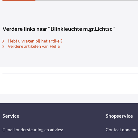
Verdere links naar "Blinkleuchte m.gr.Lichtsc"
Hebt u vragen bij het artikel?
Verdere artikelen van Hella
Service
Shopservice
E-mail ondersteuning en advies:
Contact opneme