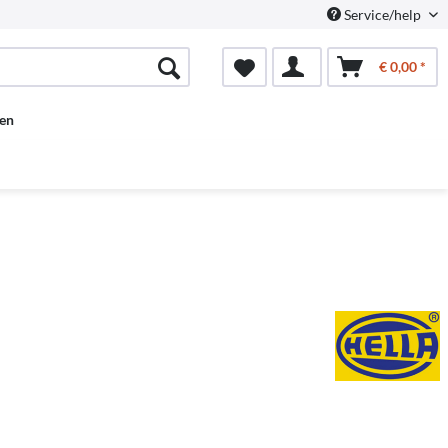
Service/help
€ 0,00 *
en