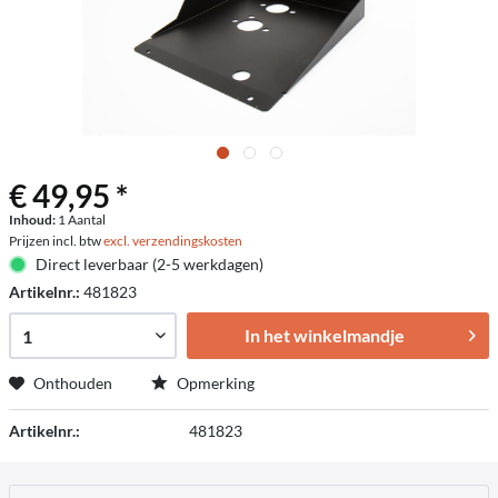
€ 49,95 *
Inhoud:
1 Aantal
Prijzen incl. btw
excl. verzendingskosten
Direct leverbaar (2-5 werkdagen)
Artikelnr.:
481823
In het winkelmandje
Onthouden
Opmerking
Artikelnr.:
481823