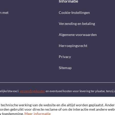
Informatie
n met
Cookie-Instellingen
Verzending en betaling
Algemene voorwaarden
Herroepingsrecht
Privacy
Sitemap
telijke btw excl.
verzendingskosten
en eventueel kosten voor levering ter plaatse, tenzi
 technische werking van de website en die altijd worden geplaatst. Ander
worden gebruikt voor directe reclame of om de interactie met andere web
uw toestemming.
Meer informatie