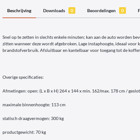
Beschrijving
Downloads
0
Beoordelingen
0
F
Snel op te zetten in slechts enkele minuten; kan aan de auto worden be
zitten wanneer deze wordt afgebroken. Lage instaphoogte, ideaal voor k
brandstofverbruik. Afsluitbaar en kantelbaar voor toegang tot de koffe
Overige specificaties:
Afmetingen: open: (L x B x H) 264 x 144 x min. 162/max. 178 cm / geslot
maximale binnenhoogte: 113 cm
statisch draagvermogen: 300 kg
productgewicht: 70 kg