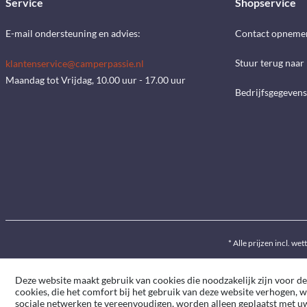
Service
Shopservice
E-mail ondersteuning en advies:
Contact opneme
Stuur terug naar
klantenservice@camperpassie.nl
Maandag tot Vrijdag, 10.00 uur - 17.00 uur
Bedrijfsgegevens
* Alle prijzen incl. wet
Deze website maakt gebruik van cookies die noodzakelijk zijn voor de
cookies, die het comfort bij het gebruik van deze website verhogen, 
sociale netwerken te vereenvoudigen, worden alleen geplaatst met 