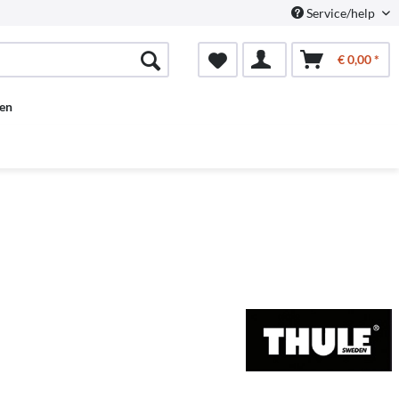
Service/help
€ 0,00 *
en