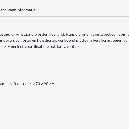
abrikant informatie
vestigd of vrijstaand worden gebruikt. Ruime binnenruimte met een comfor
inderen, senioren en huisdieren; verhoogd platform beschermt tegen vuil
rbak – perfect voor flexibele outdooravonturen.
en: (L x B x H) 144 x 73 x 90 cm