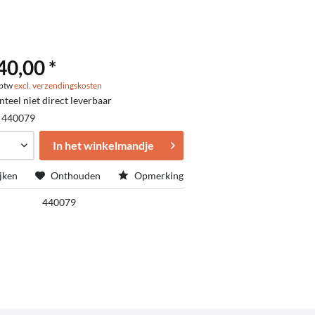
40,00 *
. btw
excl. verzendingskosten
eel niet direct leverbaar
:
440079
In het winkelmandje
jken
Onthouden
Opmerking
440079