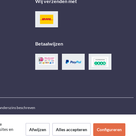
Wij verzenden met
Betaalwijzen
j anderszins beschreven
e
sites en
Afwijzen
Alles accepteren
Configureren