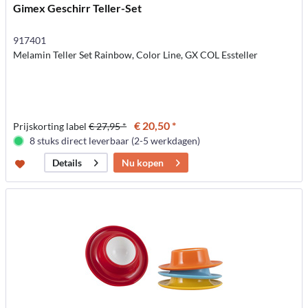
Gimex Geschirr Teller-Set
917401
Melamin Teller Set Rainbow, Color Line, GX COL Essteller
€ 20,50 *
Prijskorting label
€ 27,95 *
8 stuks direct leverbaar (2-5 werkdagen)
Nu kopen
Details