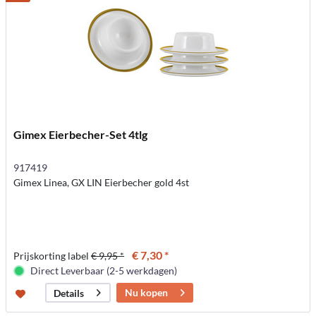
Gimex Eierbecher-Set 4tlg
917419
Gimex Linea, GX LIN Eierbecher gold 4st
€ 7,30 *
Prijskorting label
€ 9,95 *
Direct Leverbaar (2-5 werkdagen)
Nu kopen
Details