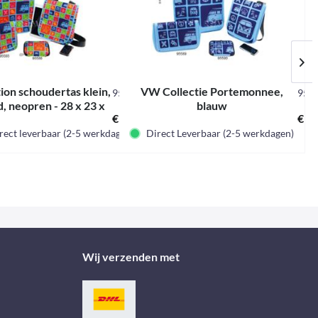
ion schoudertas klein,
VW Collectie Portemonnee,
95587
955
, neopren - 28 x 23 x
blauw
€ 10,00 *
€ 49,95 *
€ 16
el
€ 16,95 *
6cm
irect leverbaar (2-5 werkdagen)
Direct Leverbaar (2-5 werkdagen)
Wij verzenden met