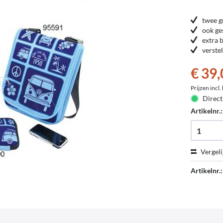
twee g
ook ge
extra 
verste
€ 39,
Prijzen incl
Direct
Artikelnr.
Vergeli
Artikelnr.: