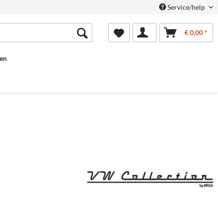
Service/help
€ 0,00 *
en