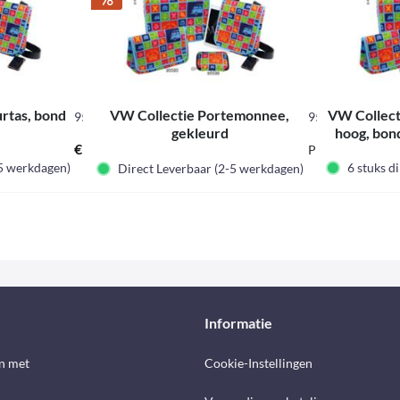
rtas, bond
VW Collectie Portemonnee,
VW Collect
95585
95586
gekleurd
hoog, bond
€ 45,00 *
€ 29,95 *
Prijskorting lab
-5 werkdagen)
6 stuks d
Direct Leverbaar (2-5 werkdagen)
Informatie
n met
Cookie-Instellingen