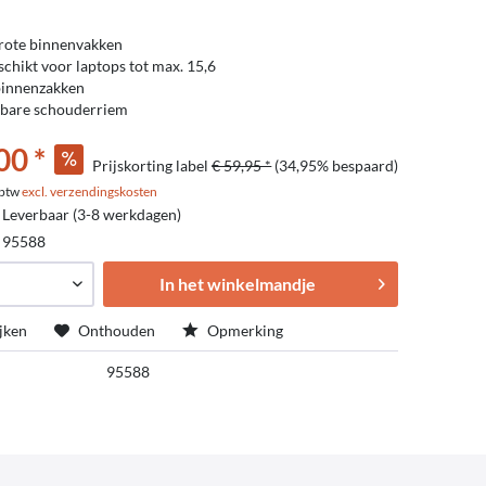
rote binnenvakken
schikt voor laptops tot max. 15,6
binnenzakken
lbare schouderriem
00 *
Prijskorting label
€ 59,95 *
(34,95% bespaard)
. btw
excl. verzendingskosten
 Leverbaar (3-8 werkdagen)
:
95588
In het winkelmandje
jken
Onthouden
Opmerking
95588