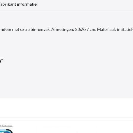
abrikant informatie
ondom met extra binnenvak. Afmetingen: 23x9x7 cm. Materiaal: imitatielee
s"