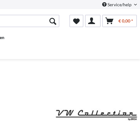
Service/help
€ 0,00 *
en