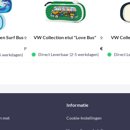
en Surf Bus
VW Collection etui "Love Bus"
VW Colle
95593
955921
€ 10,95 *
€ 9,95 *
€ 16,95 *
Prijskorting label
€ 16,95 *
Direct Leverbaar (2-5 werkdagen)
Direct L
-5 werkdagen)
Informatie
n met
Cookie-Instellingen