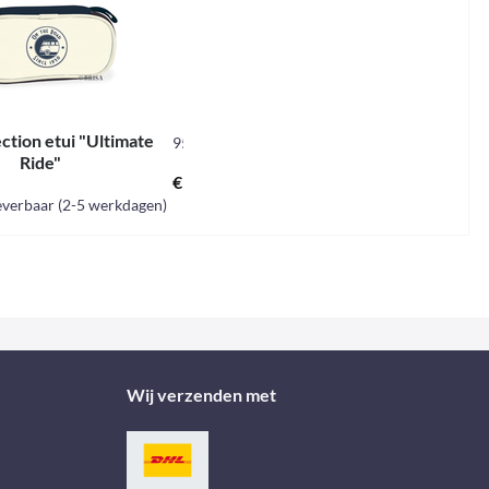
ction etui "Ultimate
955922
Ride"
€ 16,90 *
everbaar (2-5 werkdagen)
Wij verzenden met