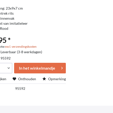
ing: 23x9x7 cm
trek rits
binnenvak
t van imitatieleer
 Rood
95 *
. btw
excl. verzendingskosten
 Leverbaar (3-8 werkdagen)
:
95592
In het winkelmandje
jken
Onthouden
Opmerking
95592