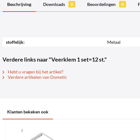
Beschrijving
Downloads
0
Beoordelingen
0
F
stoffelijk:
Metaal
Verdere links naar "Veerklem 1 set=12 st."
Hebt u vragen bij het artikel?
Verdere artikelen van Dometic
Klanten bekeken ook