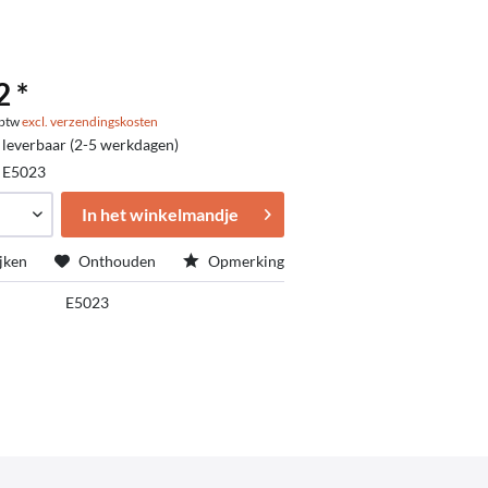
2 *
. btw
excl. verzendingskosten
 leverbaar (2-5 werkdagen)
:
E5023
In het winkelmandje
jken
Onthouden
Opmerking
E5023