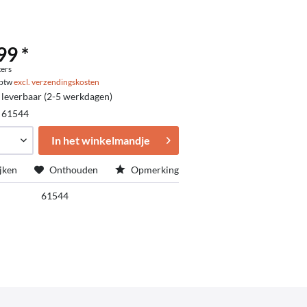
99 *
ters
. btw
excl. verzendingskosten
 leverbaar (2-5 werkdagen)
:
61544
In het winkelmandje
jken
Onthouden
Opmerking
61544