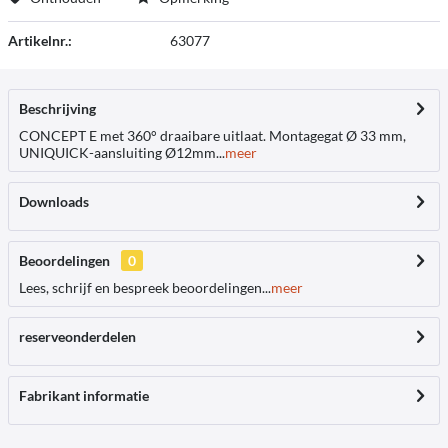
Artikelnr.:
63077
Beschrijving
CONCEPT E met 360° draaibare uitlaat. Montagegat Ø 33 mm,
UNIQUICK-aansluiting Ø12mm...
meer
Downloads
Beoordelingen
0
Lees, schrijf en bespreek beoordelingen...
meer
reserveonderdelen
Fabrikant informatie