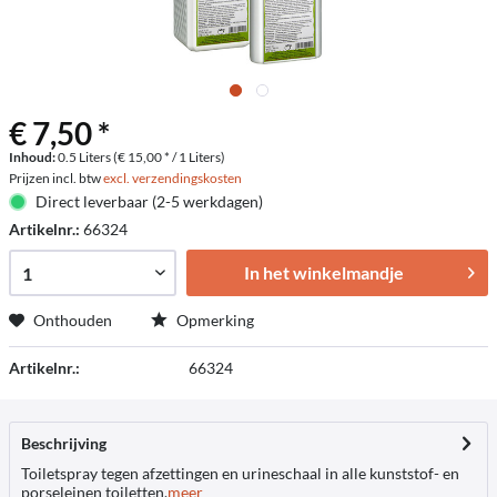
€ 7,50 *
Inhoud:
0.5 Liters (€ 15,00 * / 1 Liters)
Prijzen incl. btw
excl. verzendingskosten
Direct leverbaar (2-5 werkdagen)
Artikelnr.:
66324
In het winkelmandje
Onthouden
Opmerking
Artikelnr.:
66324
Beschrijving
Toiletspray tegen afzettingen en urineschaal in alle kunststof- en
porseleinen toiletten.
meer