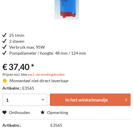
25 l/min
2 staven
Verbruik max. 95W
Pompdiameter / hoogte: 48 mm / 124 mm
€ 37,40 *
Prijzen incl. btw
excl. verzendingskosten
Momenteel niet direct leverbaar
Artikelnr.:
E3565
In het winkelmandje
Onthouden
Opmerking
Artikelnr.:
E3565